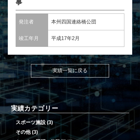
事
発注者
本州四国連絡橋公団
竣工年月
平成17年2月
実績一覧に戻る
実績カテゴリー
スポーツ施設
(3)
その他
(3)