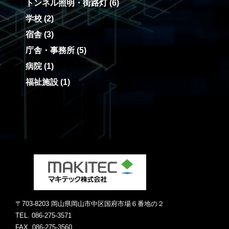
トンネル照明・街路灯
(6)
学校
(2)
宿舎
(3)
庁舎・事務所
(5)
病院
(1)
福祉施設
(1)
〒703-8203 岡⼭県岡⼭市中区国府市場６番地の２
TEL. 086-275-3571
FAX. 086-275-3560