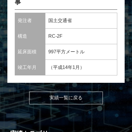
事
発注者
国土交通省
構造
RC-2F
延床面積
997平方メートル
竣工年月
（平成14年1月）
実績一覧に戻る