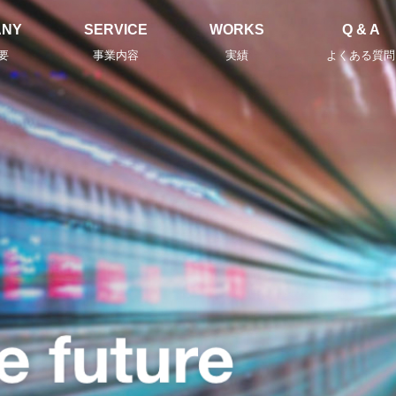
ANY
SERVICE
WORKS
Q & A
要
事業内容
実績
よくある質問