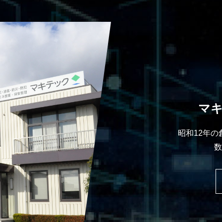
マ
昭和12年
数