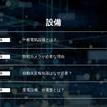
設備
一般電気設備とは？
備
防犯カメラが必要な理由
備
自動火災報知器はなぜ必要？
備
受電設備、分電盤とは？
備